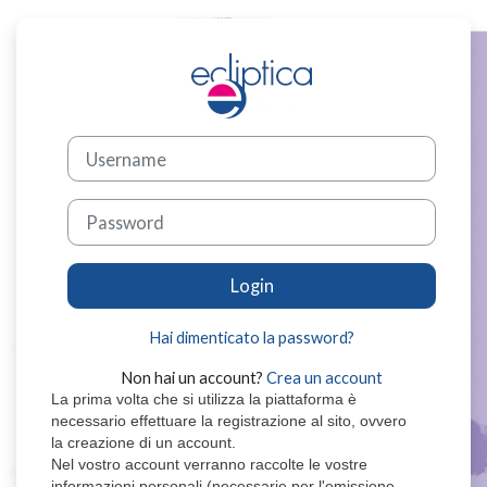
Vai al contenuto principale
Login su FAD Ecl
Vai a creazione account
Username
Password
Login
Hai dimenticato la password?
Non hai un account?
Crea un account
La prima volta che si utilizza la piattaforma è
necessario effettuare la registrazione al sito, ovvero
la creazione di un account.
Nel vostro account verranno raccolte le vostre
informazioni personali (necessarie per l'emissione