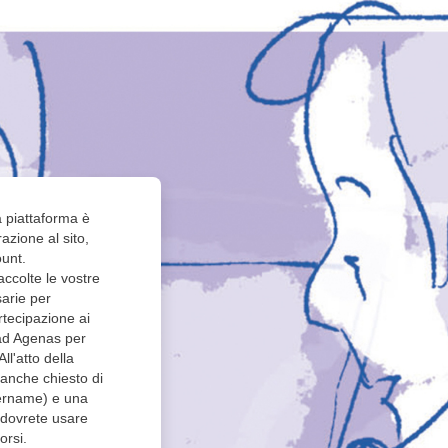
la piattaforma è
azione al sito,
ount.
ccolte le vostre
sarie per
artecipazione ai
 ad Agenas per
ll'atto della
 anche chiesto di
ername) e una
 dovrete usare
orsi.