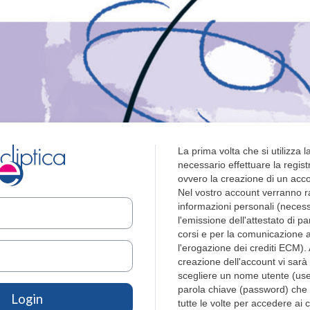
Login su FAD Ecliptica
La prima volta che si utilizza 
necessario effettuare la registr
ovvero la creazione di un acc
Nel vostro account verranno ra
account
informazioni personali (neces
l'emissione dell'attestato di p
corsi e per la comunicazione
l'erogazione dei crediti ECM). A
creazione dell'account vi sarà
scegliere un nome utente (us
parola chiave (password) che
Login
tutte le volte per accedere ai c