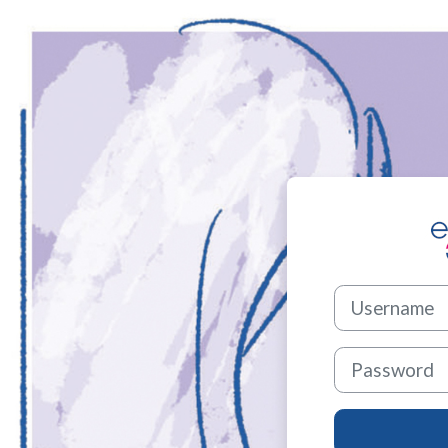
Vai al contenuto principale
Vai a creazione 
Username
Password