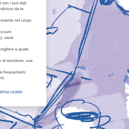
con i tuoi dati.
ndirizzo da te
 presente nel corpo
ccount
), sarai
scegliere a quale
 di iscrizione, usa
ai frequentarlo
nt.
tiva cookie